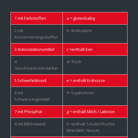
1 mit Farbstoffen
a = glutenhaltig
2 mit
b =Krebstiere
Konservierungsstoffen
3 Antioxidationsmittel
c =enthält Eier
4
d= Fisch
Geschmacksverstärker
5 Schwefeldioxid
e = enthält Erdnüsse
6 mit
f= Sojabohnen
Schwärzungsmittel
7 mit Phosphat
g = enthält Milch / Laktose
8 mit Milcheiweiß
h =enthält Schalenfrüchte
(Mandeln, Nüsse)