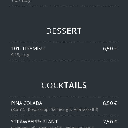
1,2,7,a,c,g
DESS
ERT
101. TIRAMISU
6,50 €
9,15,a,c,g
COCK
TAILS
PINA COLADA
8,50 €
(Rum15, Kokossirup, Sahne3,g & Ananassaft3)
STRAWBERRY PLANT
7,50 €
(Orangensaft, Ananassaft3, Lemonsquash &