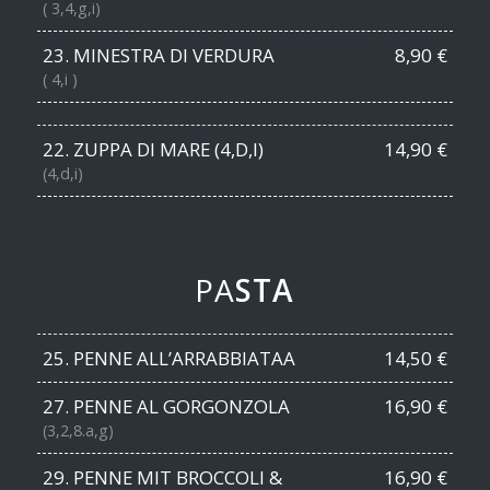
( 3,4,g,i)
23. MINESTRA DI VERDURA
8,90 €
( 4,i )
22. ZUPPA DI MARE (4,D,I)
14,90 €
(4,d,i)
PA
STA
25. PENNE ALL’ARRABBIATAA
14,50 €
27. PENNE AL GORGONZOLA
16,90 €
(3,2,8.a,g)
29. PENNE MIT BROCCOLI &
16,90 €