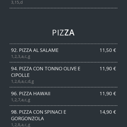
3,15,d
PIZ
ZA
92. PIZZA AL SALAME
11,50 €
1,2,3,a,c,g
94. PIZZA CON TONNO OLIVE E
11,90 €
CIPOLLE
1,2,6,a,c,d,g
96. PIZZA HAWAII
11,90 €
1,2,7,a,c,g
98. PIZZA CON SPINACI E
14,90 €
GORGONZOLA
1,2,8,a,c,g