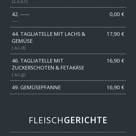
(2,3,a,c)
42. -----
0,00 €
—–
44. TAGLIATELLE MIT LACHS &
17,90 €
GEMÜSE
( a,c,d)
46. TAGLIATELLE MIT
16,90 €
ZUCKERSCHOTEN & FETAKÄSE
( a,c,g)
49. GEMÜSEPFANNE
16,90 €
FLEISCH
GERICHTE