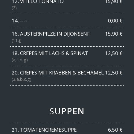
12. VITELO TONNATO
15,90 €
(2)
14. ----
0,00 €
16. AUSTERNPILZE IN DIJONSENF
15,90 €
(11,j)
18. CREPES MIT LACHS & SPINAT
12,50 €
(a,c,d,g)
20. CREPES MIT KRABBEN & BECHAMEL
12,50 €
(3,a,b,c,g)
SU
PPEN
21. TOMATENCREMESUPPE
6,50 €