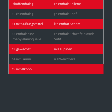
9 koffeinhaltig
i = enthält Sellerie
10 chininhaltig
j = enthält Senf
11 mit Süßungsmittel
k = enthät Sesam
12 enthält eine
I = enthält Schwefeldioxid/
Phenylalaninquelle
Sufit
13 gewachst
m = Lupinen
14 mit Taurin
n = Weichtiere
15 mit Alkohol