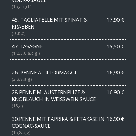
(15,a,c,d )
45. TAGLIATELLE MIT SPINAT &
17,90 €
KRABBEN
( a,b,c)
47. LASAGNE
15,50 €
(1,2,3,8,a,c,g )
26. PENNE AL 4 FORMAGGI
16,90 €
(2,3,8,a,g)
28.PENNE M. AUSTERNPLIZE &
16,90 €
KNOBLAUCH IN WEISSWEIN SAUCE
(15,a)
30.PENNE MIT PAPRIKA & FETAKÄSE IN
16,90 €
COGNAC-SAUCE
(15,8,a,g)